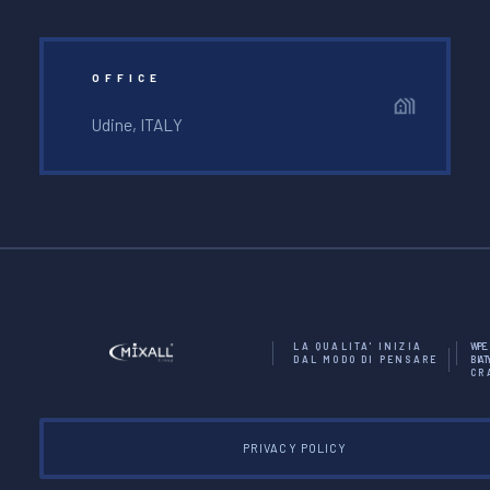
OFFICE
Udine, ITALY
LA QUALITA' INIZIA
WE
P
DAL MODO DI PENSARE
BA
I
CR
PRIVACY POLICY