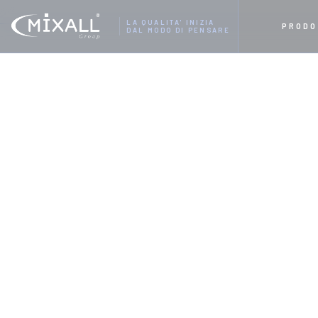
HOME
REALIZZAZIONI
INFISSI IN ALLUMINIO T
LA QUALITA' INIZIA
PRODO
DAL MODO DI PENSARE