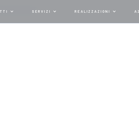
AGLIO TERMICO
TTI
SERVIZI
REALIZZAZIONI
A