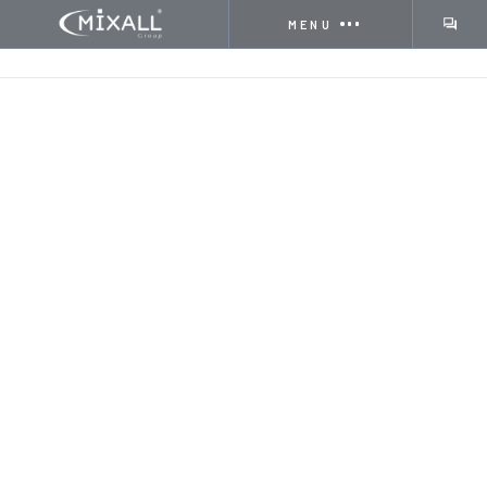
MENU
HOME
BLOG & NEWS
PRESENTAZIONE | MIXALL GROUP® @ MADE E