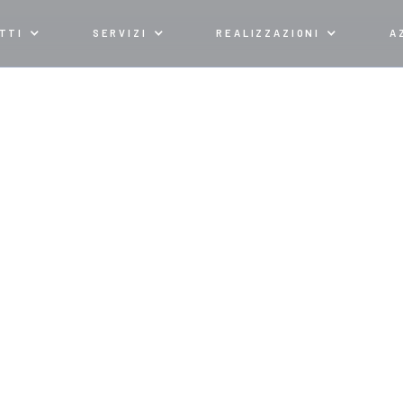
STEMI ALLUMINIO TAGLIO TERMICO EXTREME & DREAM | MIXALL GRO
TTI
SERVIZI
REALIZZAZIONI
A